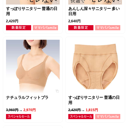
すっぽりサニタリー 普通の日
あんしん深々サニタリー 多い
用
日用
2,420円
2,640円
ナチュラルフィットブラ
すっぽりサニタリー 普通の日
用
3,960円
→
2,970円
2,420円
→
1,815円