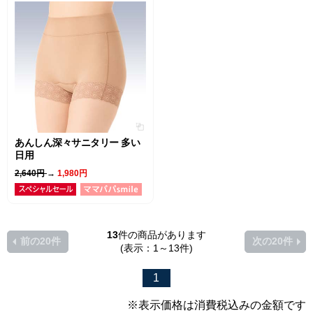
あんしん深々サニタリー 多い
日用
2,640円
→
1,980円
13
件の商品があります
前の20件
次の20件
(表示：1～13件)
1
※表示価格は消費税込みの金額です