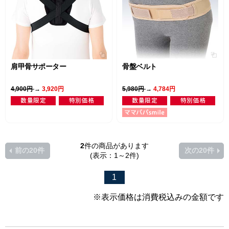
肩甲骨サポーター
骨盤ベルト
4,900円
→
3,920円
5,980円
→
4,784円
2
件の商品があります
前の20件
次の20件
(表示：1～2件)
1
※表示価格は消費税込みの金額です