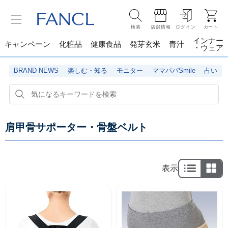
検索
店舗情報
ログイン
カート
インナー
キャンペーン
化粧品
健康食品
発芽玄米
青汁
・ウェア
BRAND NEWS
楽しむ・知る
モニター
ママパパSmile
占い
肩甲骨サポーター・骨盤ベルト
表示