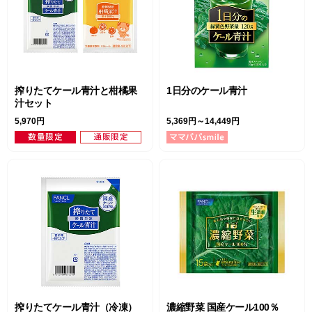
搾りたてケール青汁と柑橘果
1日分のケール青汁
汁セット
5,970円
5,369円～14,449円
搾りたてケール青汁（冷凍）
濃縮野菜 国産ケール100％