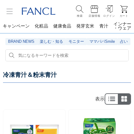
検索
店舗情報
ログイン
カート
インナー
キャンペーン
化粧品
健康食品
発芽玄米
青汁
・ウェア
BRAND NEWS
楽しむ・知る
モニター
ママパパSmile
占い
冷凍青汁＆粉末青汁
表示