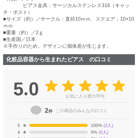
ピアス金具：サージカルステンレス316（キャッ
チ・ポスト）
■サイズ（約）／サークル：直径10ｍｍ、スクエア：10×10
ｍｍ
■重量（約）／2ｇ
■生産国／日本
※手作りのため、デザインに個体差が生じます。
化粧品容器から生まれたピアス の口コミ
5.0
お気に入り度の平均
2
この商品の
みんなの口コミ
件
5
100
%
(
2
人)
4
0
%
(
0
人)