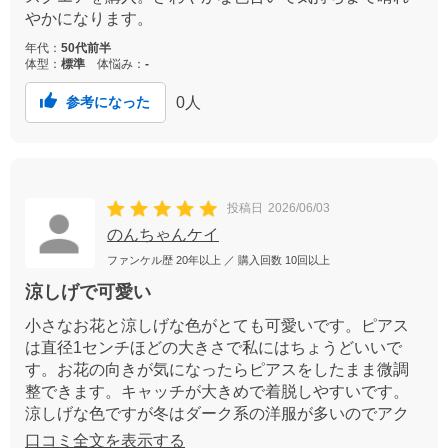
やかになります。
年代：
50代前半
体型：
標準
体悩み：
-
0
人
参考になった
投稿日
2026/06/03
のんちゃんケイ
ファンケル歴
20年以上
／ 購入回数
10回以上
涼しげで可愛い
小さなお花と涼しげな色がとても可愛いです。ピアス
は直径1センチほどの大きさで私にはちょうどいいで
す。お花の向きが気になったらピアスをしたまま微調
整できます。キャッチが大きめで着脱しやすいです。
涼しげな色ですが冬はダーク系の洋服が多いのでアク
セントになると思いました。スクエアタイプの購入も
口コミ全文を表示する