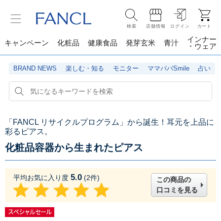
検索
店舗情報
ログイン
カート
インナー
キャンペーン
化粧品
健康食品
発芽玄米
青汁
・ウェア
BRAND NEWS
楽しむ・知る
モニター
ママパパSmile
占い
「FANCL リサイクルプログラム」から誕生！耳元を上品に
彩るピアス。
化粧品容器から生まれたピアス
5.0
平均お気に入り度
(
2
件)
この商品の
口コミを見る