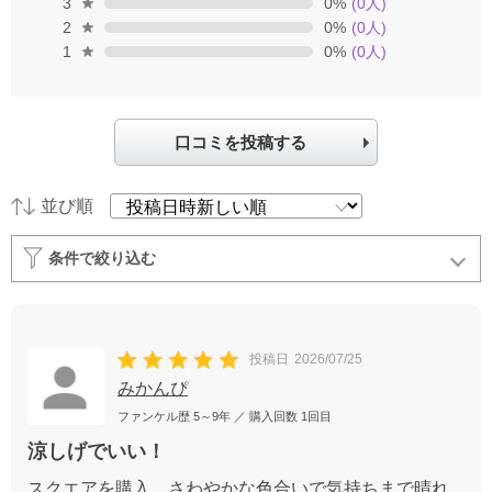
3
0
%
(
0
人)
2
0
%
(
0
人)
1
0
%
(
0
人)
口コミを投稿する
並び順
条件で絞り込む
投稿日
2026/07/25
みかんぴ
ファンケル歴
5～9年
／ 購入回数
1回目
涼しげでいい！
スクエアを購入。さわやかな色合いで気持ちまで晴れ