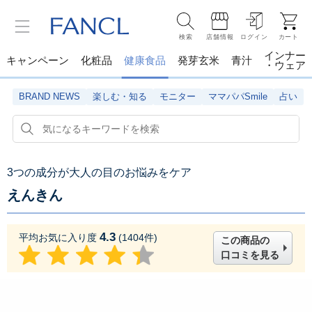
検索
店舗情報
ログイン
カート
インナー
キャンペーン
化粧品
健康食品
発芽玄米
青汁
・ウェア
BRAND NEWS
楽しむ・知る
モニター
ママパパSmile
占い
3つの成分が大人の目のお悩みをケア
えんきん
4.3
平均お気に入り度
(
1404
件)
この商品の
口コミを見る