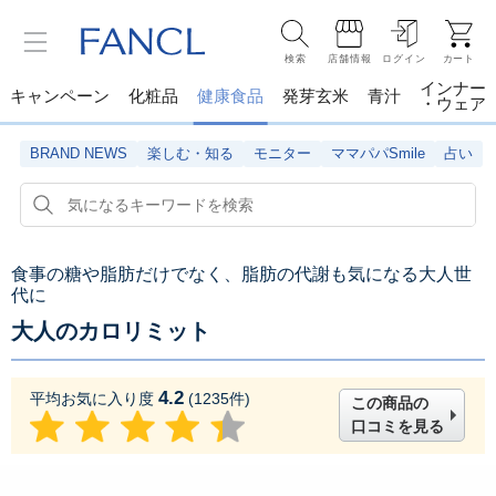
検索
店舗情報
ログイン
カート
インナー
キャンペーン
化粧品
健康食品
発芽玄米
青汁
・ウェア
BRAND NEWS
楽しむ・知る
モニター
ママパパSmile
占い
食事の糖や脂肪だけでなく、脂肪の代謝も気になる大人世
代に
大人のカロリミット
4.2
平均お気に入り度
(
1235
件)
この商品の
口コミを見る