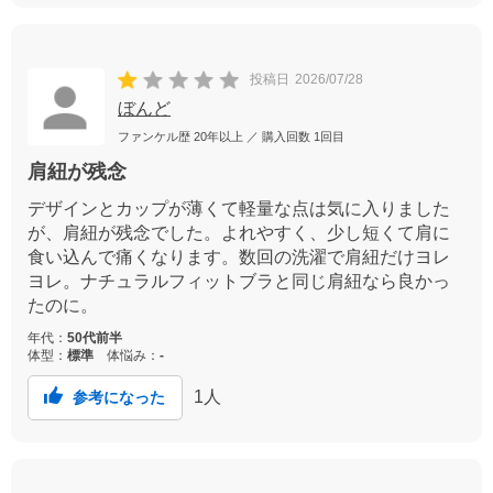
投稿日
2026/07/28
ぼんど
ファンケル歴
20年以上
／ 購入回数
1回目
肩紐が残念
デザインとカップが薄くて軽量な点は気に入りました
が、肩紐が残念でした。よれやすく、少し短くて肩に
食い込んで痛くなります。数回の洗濯で肩紐だけヨレ
ヨレ。ナチュラルフィットブラと同じ肩紐なら良かっ
たのに。
年代：
50代前半
体型：
標準
体悩み：
-
1
人
参考になった