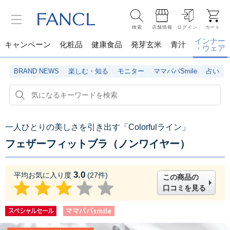
検索
店舗情報
ログイン
カート
インナー
キャンペーン
化粧品
健康食品
発芽玄米
青汁
・ウェア
BRAND NEWS
楽しむ・知る
モニター
ママパパSmile
占い
一人ひとりの美しさを引き出す「Colorfulライン」
フェザーフィットブラ（ノンワイヤー）
3.0
平均お気に入り度
(
27
件)
この商品の
口コミを見る