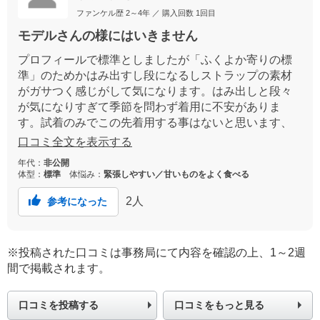
ファンケル歴
2～4年
／ 購入回数
1回目
モデルさんの様にはいきません
プロフィールで標準としましたが「ふくよか寄りの標
準」のためかはみ出すし段になるしストラップの素材
がガサつく感じがして気になります。はみ出しと段々
が気になりすぎて季節を問わず着用に不安がありま
す。試着のみでこの先着用する事はないと思います、
無駄な買い物でした。
口コミ全文を表示する
年代：
非公開
体型：
標準
体悩み：
緊張しやすい／甘いものをよく食べる
2
人
参考になった
※投稿された口コミは事務局にて内容を確認の上、1～2週
間で掲載されます。
口コミを投稿する
口コミをもっと見る