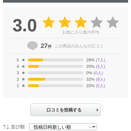
3.0
お気に入り度の平均
27
この商品の
みんなの口コミ
件
5
28
%
(
7
人)
4
20
%
(
5
人)
3
0
%
(
0
人)
2
32
%
(
8
人)
1
20
%
(
5
人)
口コミを投稿する
並び順