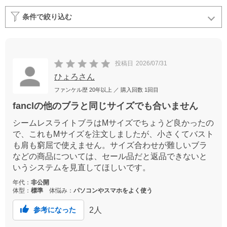
条件で絞り込む
投稿日
2026/07/31
ひょろさん
ファンケル歴
20年以上
／ 購入回数
1回目
fanclの他のブラと同じサイズでも合いません
シームレスライトブラはMサイズでちょうど良かったの
で、これもMサイズを注文しましたが、小さくてバスト
も肩も窮屈で使えません。サイズ合わせが難しいブラ
などの商品については、セール品だと返品できないと
いうシステムを見直してほしいです。
年代：
非公開
体型：
標準
体悩み：
パソコンやスマホをよく使う
2
人
参考になった