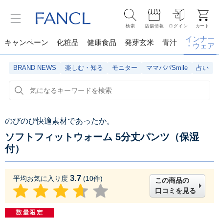
検索
店舗情報
ログイン
カート
インナー
キャンペーン
化粧品
健康食品
発芽玄米
青汁
・ウェア
BRAND NEWS
楽しむ・知る
モニター
ママパパSmile
占い
のびのび快適素材であったか。
ソフトフィットウォーム 5分丈パンツ（保湿
付）
3.7
平均お気に入り度
(
10
件)
この商品の
口コミを見る