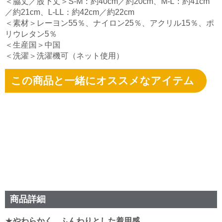
＜脇丈／股下丈＞S-M：約40cm／約20cm、M-L：約41cm
／約21cm、L-LL：約42cm／約22cm
＜素材＞レーヨン55％、ナイロン25％、アクリル15％、ポ
リウレタン5％
＜生産国＞中国
＜洗濯＞洗濯機可（ネット使用）
この商品と一緒にオススメなアイテム
商品詳細
★
やわらかく、ふんわりとした着用感。