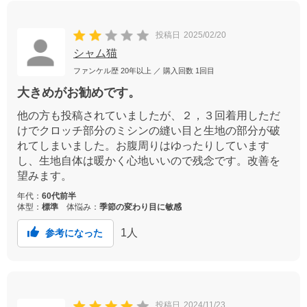
投稿日
2025/02/20
シャム猫
ファンケル歴
20年以上
／ 購入回数
1回目
大きめがお勧めです。
他の方も投稿されていましたが、２，３回着用しただ
けでクロッチ部分のミシンの縫い目と生地の部分が破
れてしまいました。お腹周りはゆったりしています
し、生地自体は暖かく心地いいので残念です。改善を
望みます。
年代：
60代前半
体型：
標準
体悩み：
季節の変わり目に敏感
1
人
参考になった
投稿日
2024/11/23