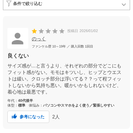
条件で絞り込む
投稿日
2026/01/02
のっく
ファンケル歴
10～19年
／ 購入回数
1回目
良くない
サイズ感が…と言うより、それぞれの部分でどこにも
フィット感がない。モモはキツいし、ヒップとウエス
トは緩い。クロッチ部分は浮いてる？？って程フィッ
トしないから気持ち悪い。暖かいかもしれないけど、
着心地は最悪です。
年代：
40代後半
体型：
標準
体悩み：
パソコンやスマホをよく使う／緊張しやすい
2
人
参考になった