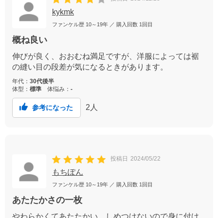
kykmk
ファンケル歴
10～19年
／ 購入回数
1回目
概ね良い
伸びが良く、おおむね満足ですが、洋服によっては裾
の縫い目の段差が気になるときがあります。
年代：
30代後半
体型：
標準
体悩み：
-
2
人
参考になった
投稿日
2024/05/22
もちぽん
ファンケル歴
10～19年
／ 購入回数
1回目
あたたかさの一枚
やわらかくてあたたかい。しめつけないので身に付け