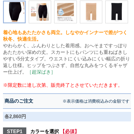
着心地もあたたかさも両立。しなやかインナーで差がつく
秋冬、快適生活。
やわらかく、ふんわりとした着用感。おへそまですっぽり
あたたかい深めの丈。スカートにもパンツにも重ねばきし
やすい5分丈タイプ。ウエストにくい込みにくい幅広の折り
返し仕様。ヒップをつぶさず、自然な丸みをつくるギャザ
ー仕上げ。
［超深ばき］
※限定数に達し次第、販売終了とさせていただきます。
商品のご注文
※表示価格は消費税込みの金額です
各2,860円
STEP1
カラーを選択
【必須】