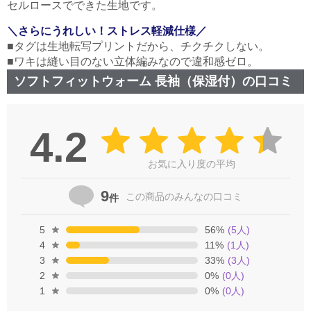
セルロースでできた生地です。
＼さらにうれしい！ストレス軽減仕様／
■タグは生地転写プリントだから、チクチクしない。
■ワキは縫い目のない立体編みなので違和感ゼロ。
ソフトフィットウォーム 長袖（保湿付）の口コミ
4.2
お気に入り度の平均
9
この商品の
みんなの口コミ
件
5
56
%
(
5
人)
4
11
%
(
1
人)
3
33
%
(
3
人)
2
0
%
(
0
人)
1
0
%
(
0
人)