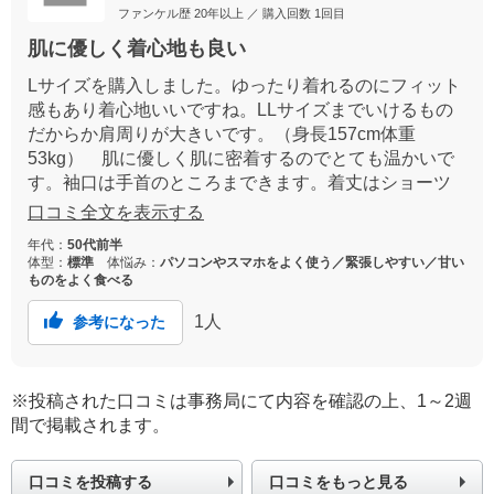
ファンケル歴
20年以上
／ 購入回数
1回目
肌に優しく着心地も良い
Lサイズを購入しました。ゆったり着れるのにフィット
感もあり着心地いいですね。LLサイズまでいけるもの
だからか肩周りが大きいです。（身長157cm体重
53kg） 肌に優しく肌に密着するのでとても温かいで
す。袖口は手首のところまできます。着丈はショーツ
がかくれるくらいの長さがありちょうどいいです。セ
口コミ全文を表示する
ールになっていたので試しに一枚購入してみて気に入
年代：
50代前半
りましたのでリピですぐにもう1枚注文しました。
体型：
標準
体悩み：
パソコンやスマホをよく使う／緊張しやすい／甘い
ものをよく食べる
1
人
参考になった
※投稿された口コミは事務局にて内容を確認の上、1～2週
間で掲載されます。
口コミを投稿する
口コミをもっと見る