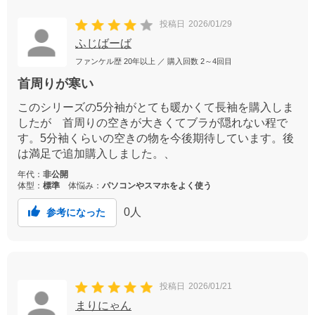
投稿日
2026/01/29
ふじばーば
ファンケル歴
20年以上
／ 購入回数
2～4回目
首周りが寒い
このシリーズの5分袖がとても暖かくて長袖を購入しま
したが 首周りの空きが大きくてブラが隠れない程で
す。5分袖くらいの空きの物を今後期待しています。後
は満足で追加購入しました。、
年代：
非公開
体型：
標準
体悩み：
パソコンやスマホをよく使う
0
人
参考になった
投稿日
2026/01/21
まりにゃん