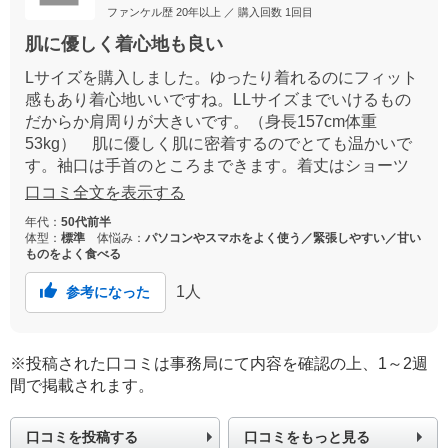
ファンケル歴
20年以上
／ 購入回数
1回目
肌に優しく着心地も良い
Lサイズを購入しました。ゆったり着れるのにフィット
感もあり着心地いいですね。LLサイズまでいけるもの
だからか肩周りが大きいです。（身長157cm体重
53kg） 肌に優しく肌に密着するのでとても温かいで
す。袖口は手首のところまできます。着丈はショーツ
がかくれるくらいの長さがありちょうどいいです。セ
口コミ全文を表示する
ールになっていたので試しに一枚購入してみて気に入
年代：
50代前半
りましたのでリピですぐにもう1枚注文しました。
体型：
標準
体悩み：
パソコンやスマホをよく使う／緊張しやすい／甘い
ものをよく食べる
1
人
参考になった
※投稿された口コミは事務局にて内容を確認の上、1～2週
間で掲載されます。
口コミを投稿する
口コミをもっと見る