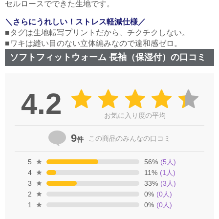
セルロースでできた生地です。
＼さらにうれしい！ストレス軽減仕様／
■タグは生地転写プリントだから、チクチクしない。
■ワキは縫い目のない立体編みなので違和感ゼロ。
ソフトフィットウォーム 長袖（保湿付）の口コミ
4.2
お気に入り度の平均
9
この商品の
みんなの口コミ
件
5
56
%
(
5
人)
4
11
%
(
1
人)
3
33
%
(
3
人)
2
0
%
(
0
人)
1
0
%
(
0
人)