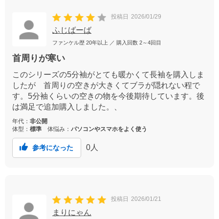
投稿日
2026/01/29
ふじばーば
ファンケル歴
20年以上
／ 購入回数
2～4回目
首周りが寒い
このシリーズの5分袖がとても暖かくて長袖を購入しま
したが 首周りの空きが大きくてブラが隠れない程で
す。5分袖くらいの空きの物を今後期待しています。後
は満足で追加購入しました。、
年代：
非公開
体型：
標準
体悩み：
パソコンやスマホをよく使う
0
人
参考になった
投稿日
2026/01/21
まりにゃん