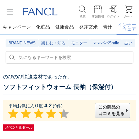
検索
店舗情報
ログイン
カート
インナー
キャンペーン
化粧品
健康食品
発芽玄米
青汁
・ウェア
BRAND NEWS
楽しむ・知る
モニター
ママパパSmile
占い
のびのび快適素材であったか。
ソフトフィットウォーム 長袖（保湿付）
4.2
平均お気に入り度
(
9
件)
この商品の
口コミを見る