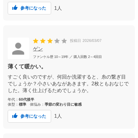
1
人
参考になった
投稿日
2026/03/07
ゲン
ファンケル歴
10～19年
／ 購入回数
2～4回目
薄くて暖かい。
すごく良いのですが、何回か洗濯すると、糸の繋ぎ目
でしょうか？小さいあながあきます。2枚ともおなじで
した。薄く仕上げるためでしょうか。
年代：
60代後半
体型：
標準
体悩み：
季節の変わり目に敏感
1
人
参考になった