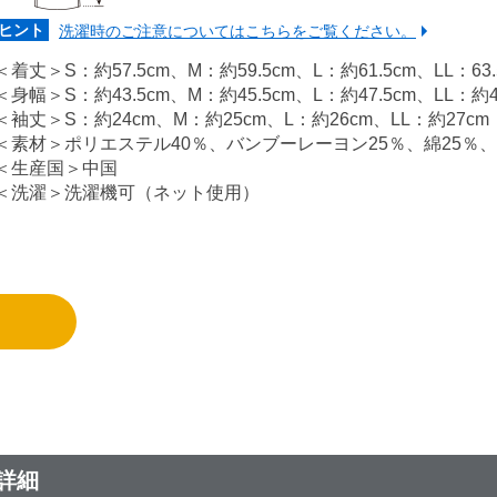
ヒント
洗濯時のご注意についてはこちらをご覧ください。
＜着丈＞S：約57.5cm、M：約59.5cm、L：約61.5cm、LL：63.
＜身幅＞S：約43.5cm、M：約45.5cm、L：約47.5cm、LL：約49
＜袖丈＞S：約24cm、M：約25cm、L：約26cm、LL：約27cm
＜素材＞ポリエステル40％、バンブーレーヨン25％、綿25％、
＜生産国＞中国
＜洗濯＞洗濯機可（ネット使用）
詳細