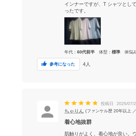
インナーですが、T シャツとし
ったです。
年代：
60代前半
体型：
標準
体悩
4
人
参考になった
投稿日
2025/07/
ちゃりん
(
ファンケル歴
20年以上
／
着心地抜群
肌触りがよく、着心地が良い。