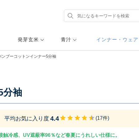
発芽玄米
青汁
インナー・ウェア
バンブーコットンインナー5分袖
5分袖
4.4
平均お気に入り度
(
17
件)
接触冷感、UV遮蔽率96％など春夏にうれしい仕様に。