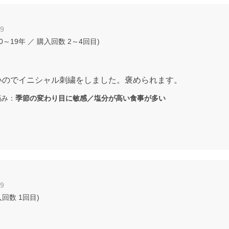
19
0～19年
／ 購入回数
2～4回目
)
いのでイニシャル刺繍をしました。褒められます。
み：
季節の変わり目に敏感／塩分が高い食事が多い
19
入回数
1回目
)