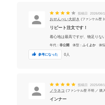
投稿日
2026/06/
おせんべい大好き
(
ファンケル歴
1
リピート注文です！
着心地は最高ですが、物足りな
年代：
非公開
体型：
ふくよか
体悩
0
人
参考になった
投稿日
2025/08/
ノラネコ
(
ファンケル歴
不明
／ 購
インナー