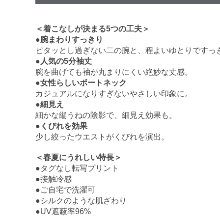
＜着こなしが決まる5つの工夫＞
●腕まわりすっきり
ピタッとし過ぎない二の腕と、程よいゆとりですっ
●人気の5分袖丈
腕を曲げても袖が丸まりにくい絶妙な丈感。
●女性らしいボートネック
カジュアルになりすぎないやさしい印象に。
●細見え
細かな縦うねの陰影で、細見え効果も。
●くびれを効果
少し絞ったウエストがくびれを演出。
＜春夏にうれしい特長＞
●タグなし転写プリント
●接触冷感
●ご自宅で洗濯可
●シルクのような肌ざわり
●UV遮蔽率96%