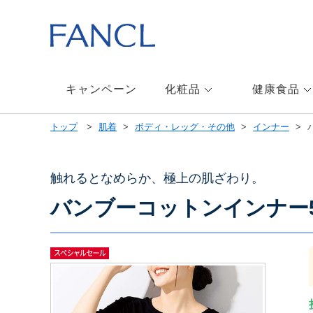
本
文
へ
ジ
ャ
ン
キャンペーン
化粧品
健康食品
プ
メ
トップ
肌着
ボディ・レッグ・その他
インナー
ニ
ュ
ー
へ
触れるとなめらか、極上の肌ざわり。
ジ
バンブーコットンインナー
ャ
ン
プ