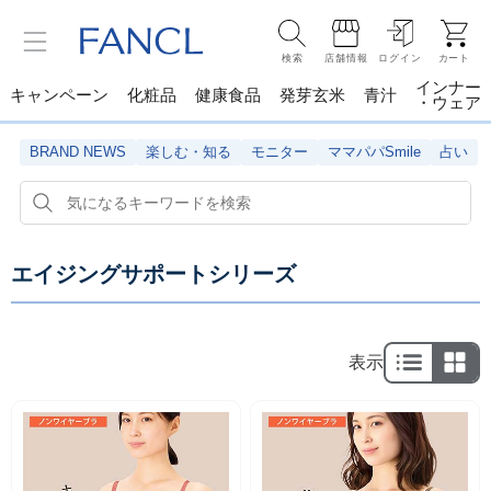
検索
店舗情報
ログイン
カート
インナー
キャンペーン
化粧品
健康食品
発芽玄米
青汁
・ウェア
BRAND NEWS
楽しむ・知る
モニター
ママパパSmile
占い
エイジングサポートシリーズ
表示