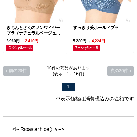
きちんとさんのノンワイヤー
すっきり美ホールドブラ
ブラ（ナチュラルベージュ・
モーヴピンク）
3,960円
→
2,410円
5,280円
→
4,224円
16
件の商品があります
前の20件
次の20件
(表示：1～16件)
1
※表示価格は消費税込みの金額です