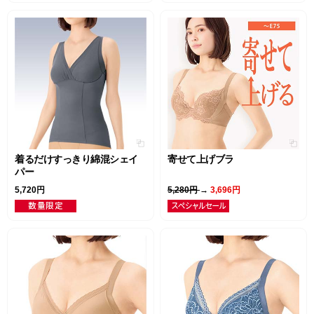
着るだけすっきり綿混シェイ
寄せて上げブラ
パー
5,720円
5,280円
→
3,696円