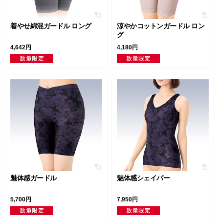
着やせ綿混ガードル ロング
涼やかコットンガードル ロン
グ
4,642円
4,180円
魅体感ガードル
魅体感シェイパー
5,700円
7,950円