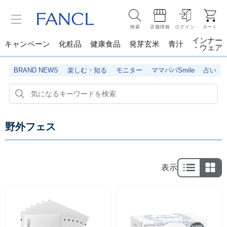
検索
店舗情報
ログイン
カート
インナー
キャンペーン
化粧品
健康食品
発芽玄米
青汁
・ウェア
BRAND NEWS
楽しむ・知る
モニター
ママパパSmile
占い
野外フェス
表示