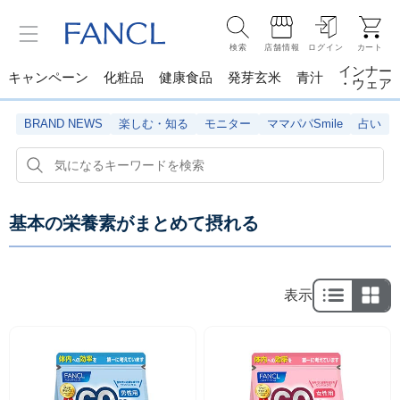
検索
店舗情報
ログイン
カート
インナー
キャンペーン
化粧品
健康食品
発芽玄米
青汁
・ウェア
BRAND NEWS
楽しむ・知る
モニター
ママパパSmile
占い
基本の栄養素がまとめて摂れる
表示